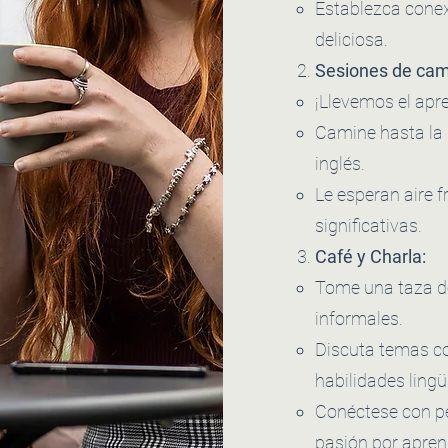
Establezca cone
deliciosa.
Sesiones de cam
¡Llevemos el apre
Camine hasta la 
inglés.
Le esperan aire 
significativas.
Café y Charla:
Tome una taza de
informales.
Discuta temas co
habilidades lingü
Conéctese con p
pasión por apren