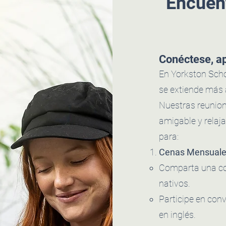
Encuen
Conéctese, ap
En Yorkston Scho
se extiende más al
Nuestras reunio
amigable y relaj
para:
Cenas Mensuale
Comparta una co
nativos.
Participe en conv
en inglés.