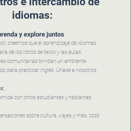
tros e intercambio de
idiomas:
renda y explore juntos
ol, creemos que el aprendizaje de idiomas
lá de los libros de texto y las aulas.
nes comunitarias brindan un ambiente
ado para practicar inglés. Únase a nosotros
s:
mida con otros estudiantes y hablantes
ersaciones sobre cultura, viajes y más, todo