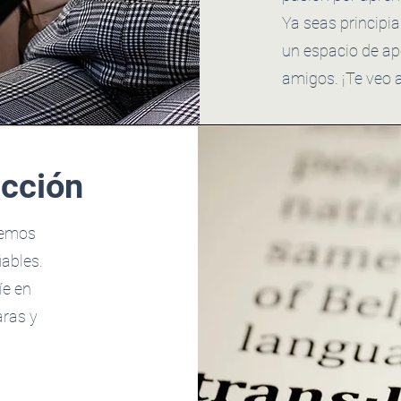
Ya seas principi
un espacio de ap
amigos. ¡Te veo al
ucción
cemos
iables.
íe en
aras y