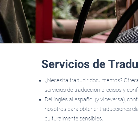
Servicios de Trad
¿Necesita traducir documentos? Ofre
servicios de traducción precisos y conf
Del inglés al español (y viceversa), conf
nosotros para obtener traducciones cl
culturalmente sensibles.