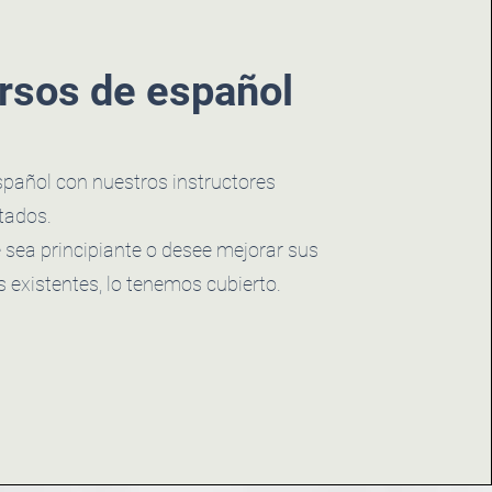
rsos de español
pañol con nuestros instructores
tados.
 sea principiante o desee mejorar sus
s existentes, lo tenemos cubierto.