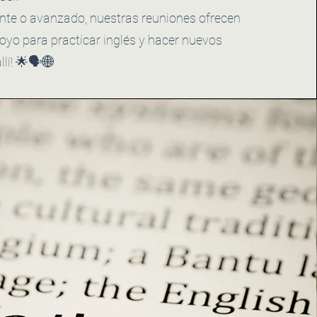
ante o avanzado, nuestras reuniones ofrecen
oyo para practicar inglés y hacer nuevos
lí! 🌟🗣️🌐