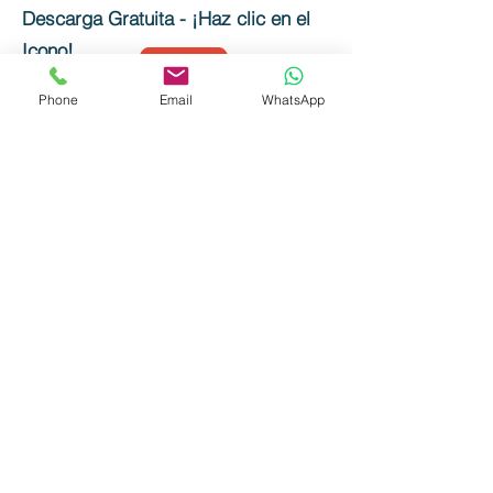
Descarga Gratuita - ¡Haz clic en el
Icono!
Phone
Email
WhatsApp
Previous Newsletters:
Easter
Newsletter, A Celebration of Women
in Arts and Film!
🎬📚🎶