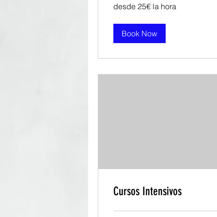
desde
desde 25€ la hora
25€
la
hora
Book Now
Cursos Intensivos