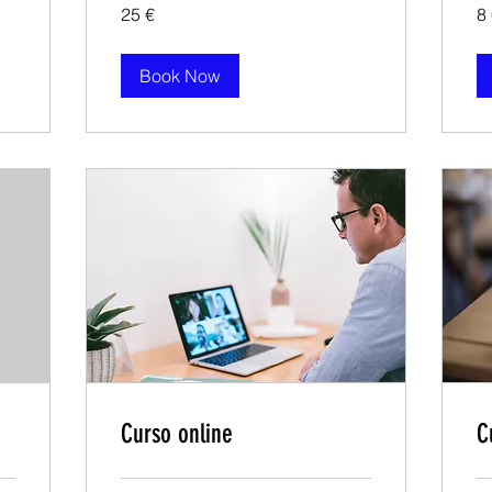
25
8
25 €
8
euros
eu
Book Now
Curso online
C