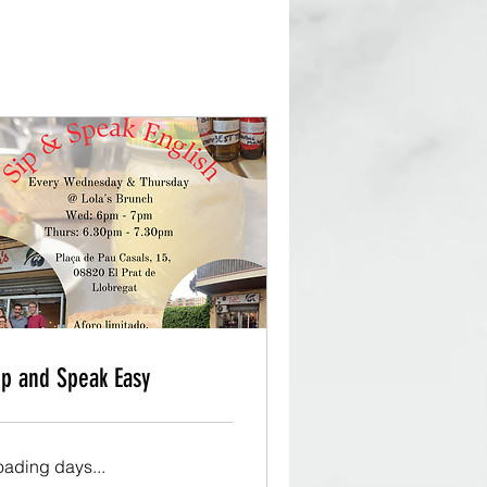
ip and Speak Easy
oading days...