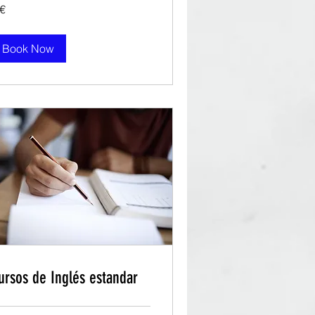
 €
ros
Book Now
ursos de Inglés estandar